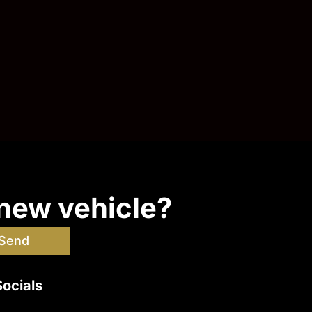
 new vehicle?
Send
Socials