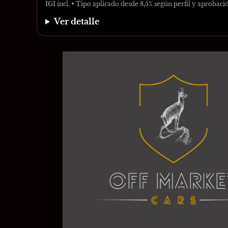
IGI incl. • Tipo aplicado desde 8,5% según perfil y aprobaci
Ver detalle