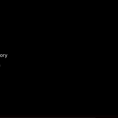
ory
m