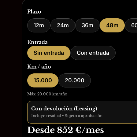
Plazo
12m
24m
36m
48m
6
Entrada
Sin entrada
Con entrada
Km / año
15.000
20.000
Máx. 20.000 km/año
Con devolución (Leasing)
Incluye residual • Sujeto a aprobación
Desde
852
€/mes