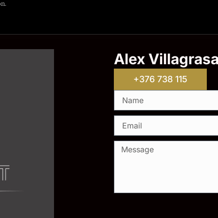
ón.
Alex Villagras
+376 738 115