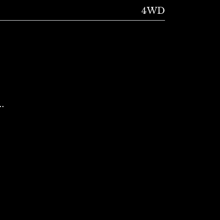
4WD
c…