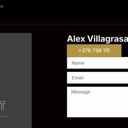
ón.
Alex Villagras
+376 738 115