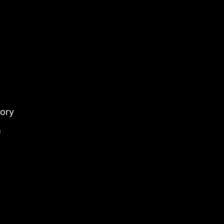
ory
m