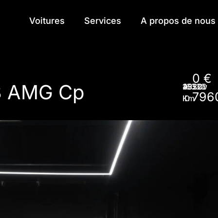
Voitures
Voitures
Services
Services
A propos de nous
A propos de nous
0 €
3 AMG Cp
16330
2022
45300
435Cv
796
ID
Km