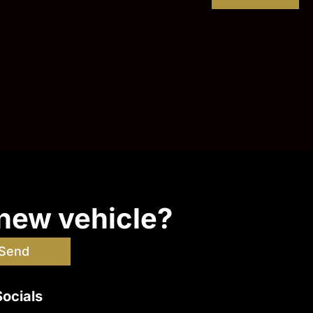
 new vehicle?
Send
Socials