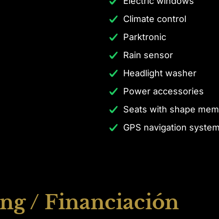
Electric windows
Climate control
Parktronic
Rain sensor
Headlight washer
Power accessories
Seats with shape mem
GPS navigation syste
ng / Financiación