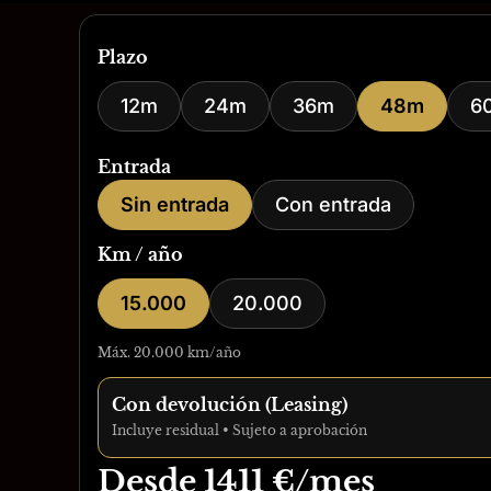
Plazo
12m
24m
36m
48m
6
Entrada
Sin entrada
Con entrada
Km / año
15.000
20.000
Máx. 20.000 km/año
Con devolución (Leasing)
Incluye residual • Sujeto a aprobación
Desde
1411
€/mes