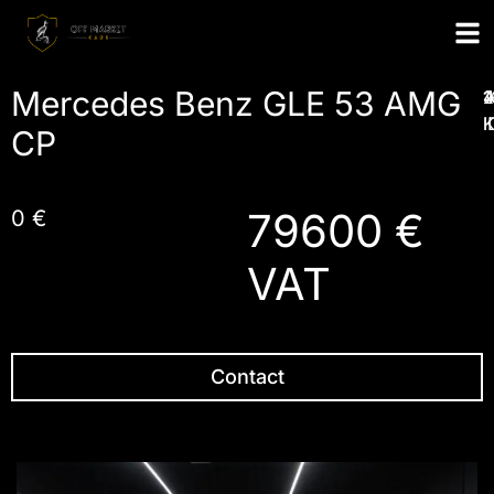
Mercedes Benz GLE 53 AMG
1
2
4
I
CP
79600 €
0 €
VAT
Contact