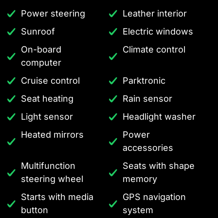
Power steering
Leather interior
Sunroof
Electric windows
On-board
Climate control
computer
Cruise control
Parktronic
Seat heating
Rain sensor
Light sensor
Headlight washer
Heated mirrors
Power
accessories
Multifunction
Seats with shape
steering wheel
memory
Starts with media
GPS navigation
button
system