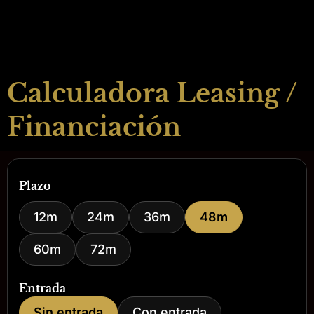
Calculadora Leasing /
Financiación
Plazo
12m
24m
36m
48m
60m
72m
Entrada
Sin entrada
Con entrada