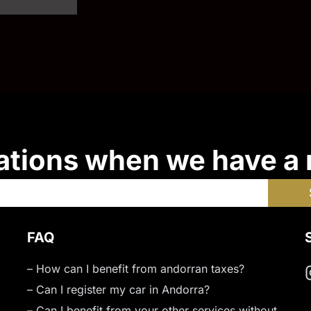
ations when we have a
FAQ
– How can I benefit from andorran taxes?
– Can I register my car in Andorra?
– Can I benefit from your other services without