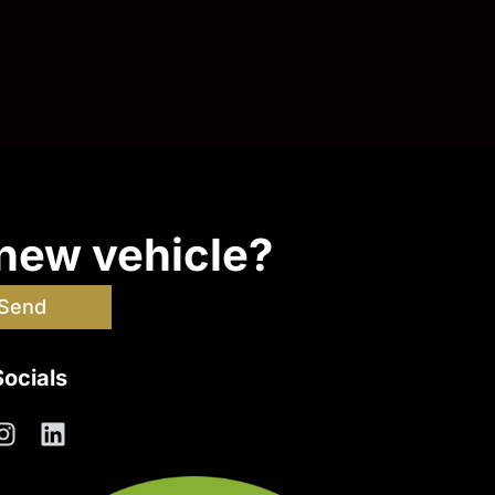
 new vehicle?
Send
Socials