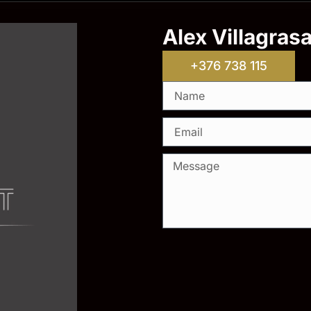
Alex Villagras
+376 738 115