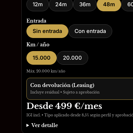
12m
24m
36m
48m
6
Entrada
Sin entrada
Con entrada
Km / año
15.000
20.000
Máx. 20.000 km/año
Con devolución (Leasing)
Incluye residual • Sujeto a aprobación
Desde
499
€/mes
IGI incl. • Tipo aplicado desde 8,5% según perfil y aprobaci
Ver detalle