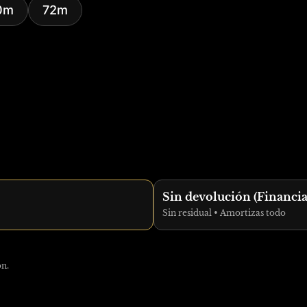
0m
72m
Sin devolución (Financi
Sin residual • Amortizas todo
ón.