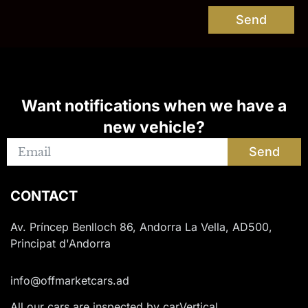
Send
Want notifications when we have a
new vehicle?
Send
CONTACT
Av. Príncep Benlloch 86, Andorra La Vella, AD500,
Principat d'Andorra
info@offmarketcars.ad
All our cars are inspected by carVertical.