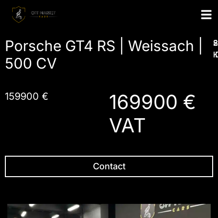
Porsche GT4 RS | Weissach |
8
2
2
I
500 CV
169900 €
159900 €
VAT
Contact