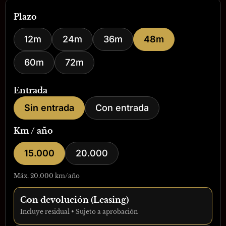
Plazo
12m
24m
36m
48m
60m
72m
Entrada
Sin entrada
Con entrada
Km / año
15.000
20.000
Máx. 20.000 km/año
Con devolución (Leasing)
Incluye residual • Sujeto a aprobación