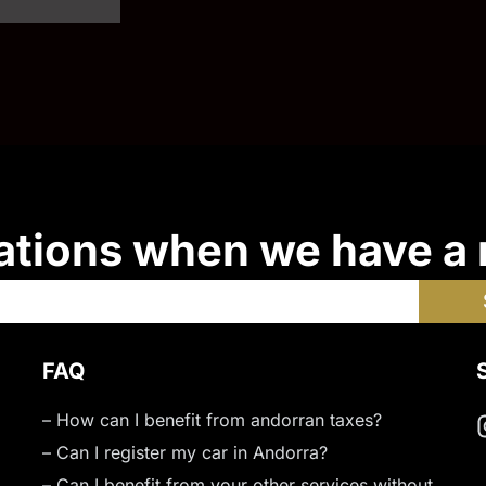
ations when we have a
FAQ
– How can I benefit from andorran taxes?
– Can I register my car in Andorra?
– Can I benefit from your other services without