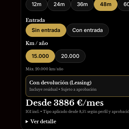
12m
24m
36m
48m
6
Entrada
Sin entrada
Con entrada
Km / año
15.000
20.000
Máx. 20.000 km/año
Con devolución (Leasing)
Incluye residual • Sujeto a aprobación
Desde
3886
€/mes
IGI incl. • Tipo aplicado desde 8,5% según perfil y aprobaci
Ver detalle