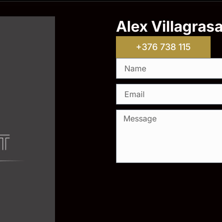
Alex Villagras
+376 738 115