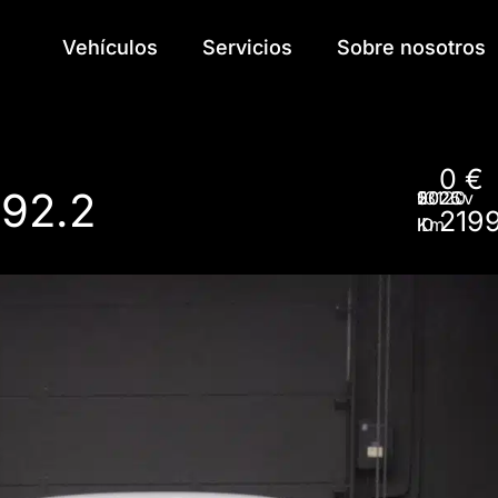
Vehículos
Vehículos
Servicios
Servicios
Sobre nosotros
Sobre nosotros
0 €
992.2
13120
2025
0
502Cv
219
ID
Km