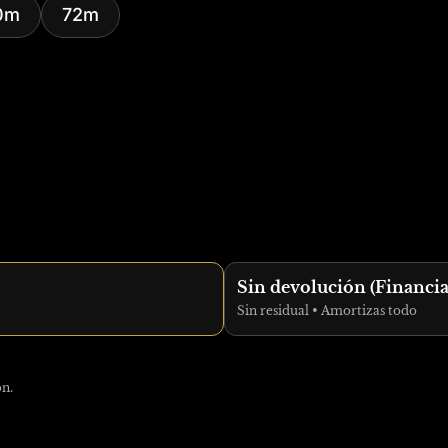
0m
72m
Sin devolución (Financi
Sin residual • Amortizas todo
ón.