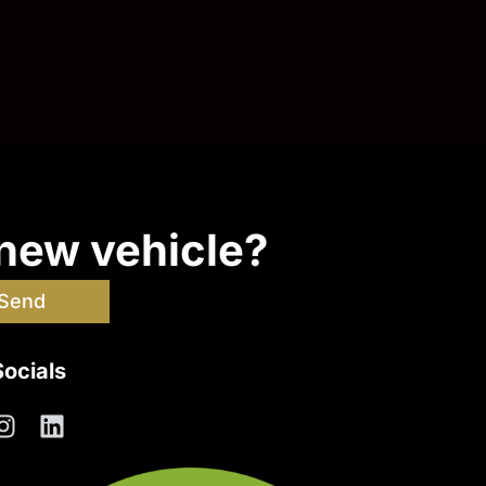
 new vehicle?
Send
Socials