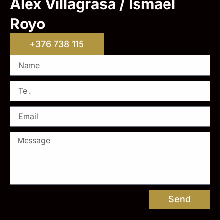
Alex Villagrasa / Ismael
Royo
+376 738 115
Send