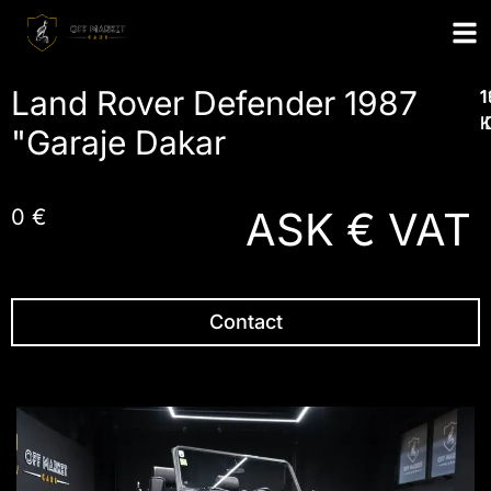
Land Rover Defender 1987
1
1
1
1
I
"Garaje Dakar
ASK € VAT
0 €
Contact