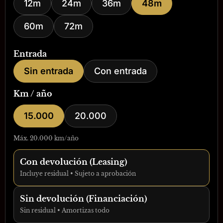
12m
24m
36m
48m
60m
72m
Entrada
Sin entrada
Con entrada
Km / año
15.000
20.000
Máx. 20.000 km/año
Con devolución (Leasing)
Incluye residual • Sujeto a aprobación
Sin devolución (Financiación)
Sin residual • Amortizas todo