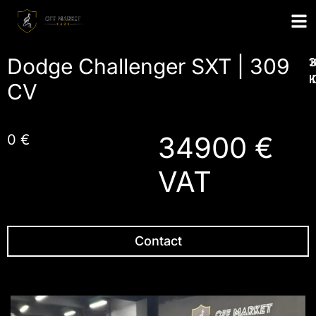
Dodge Challenger SXT | 309
1
2
1
I
CV
34900 €
0 €
VAT
Contact