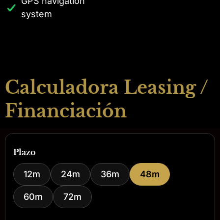
GPS navigation
system
Calculadora Leasing /
Financiación
Plazo
12m
24m
36m
48m
60m
72m