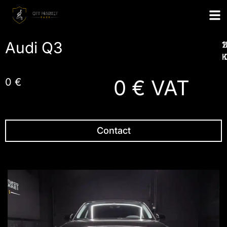
Audi Q3
1
2
1
1
I
0 € VAT
0 €
Contact