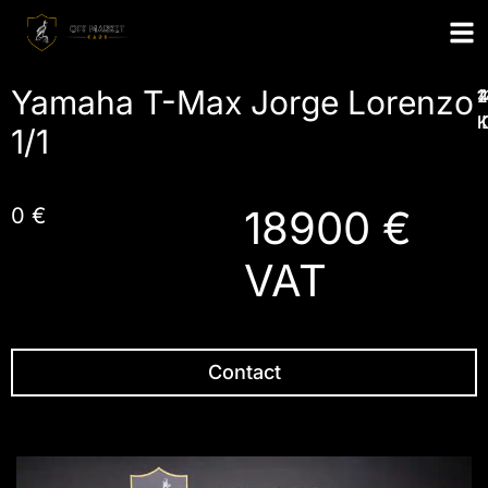
Yamaha T-Max Jorge Lorenzo
1
2
1
4
I
1/1
18900 €
0 €
VAT
Contact