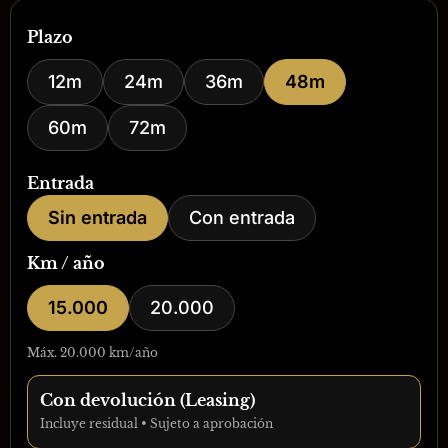
Plazo
12m
24m
36m
48m
60m
72m
Entrada
Sin entrada
Con entrada
Km / año
15.000
20.000
Máx. 20.000 km/año
Con devolución (Leasing)
Incluye residual • Sujeto a aprobación