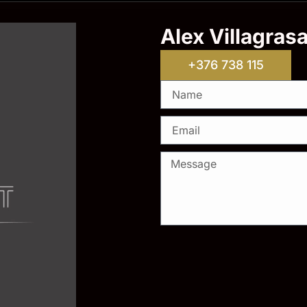
Alex Villagras
+376 738 115