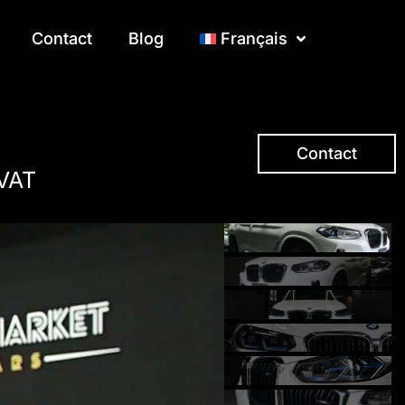
Contact
Contact
Blog
Blog
Français
Français
Contact
 VAT