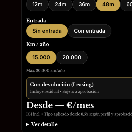
12m
24m
36m
48m
6
Entrada
Sin entrada
Con entrada
Km / año
15.000
20.000
Máx. 20.000 km/año
Con devolución (Leasing)
Incluye residual • Sujeto a aprobación
Desde
—
€/mes
IGI incl. • Tipo aplicado desde 8,5% según perfil y aprobaci
Ver detalle