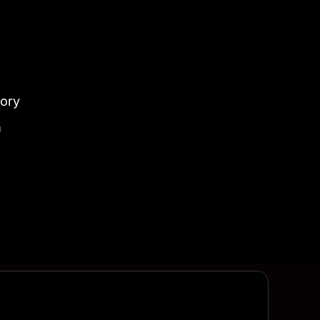
ory
m