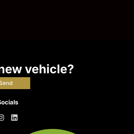
 new vehicle?
Send
Socials