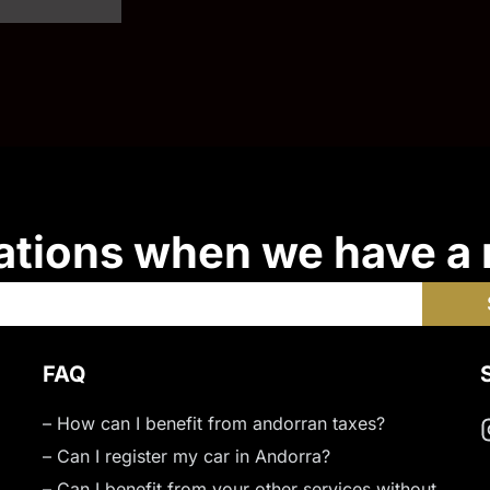
ations when we have a
FAQ
– How can I benefit from andorran taxes?
– Can I register my car in Andorra?
– Can I benefit from your other services without