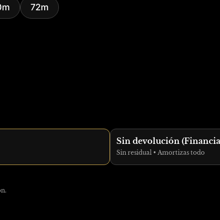
0m
72m
Sin devolución (Financi
Sin residual • Amortizas todo
ón.