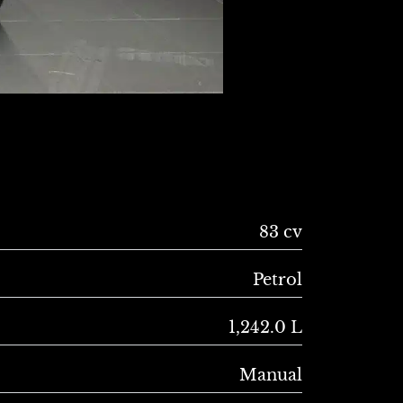
83 cv
Petrol
1,242.0 L
Manual