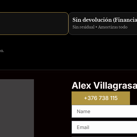
Sin devolución (Financi
Sin residual • Amortizas todo
ón.
Alex Villagras
+376 738 115