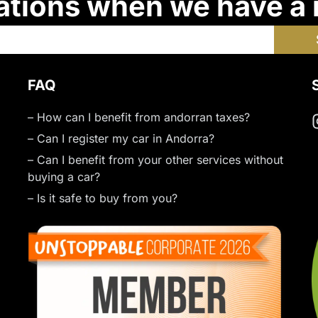
ations when we have a
FAQ
– How can I benefit from andorran taxes?
– Can I register my car in Andorra?
– Can I benefit from your other services without
buying a car?
– Is it safe to buy from you?