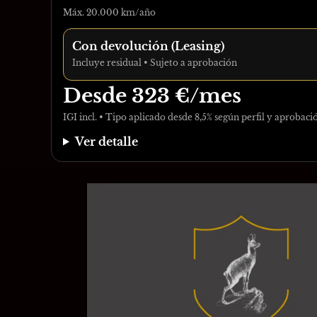
Máx. 20.000 km/año
Con devolución (Leasing)
Incluye residual • Sujeto a aprobación
Desde
323
€/mes
IGI incl. • Tipo aplicado desde 8,5% según perfil y aprobaci
Ver detalle