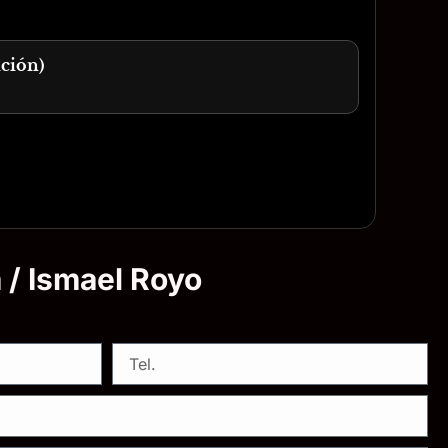
ación)
a / Ismael Royo