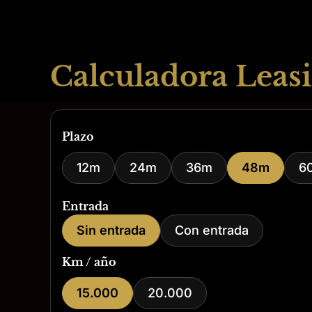
Calculadora Leasi
Plazo
12m
24m
36m
48m
6
Entrada
Sin entrada
Con entrada
Km / año
15.000
20.000