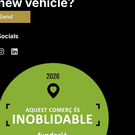
 new vehicle?
Send
Socials