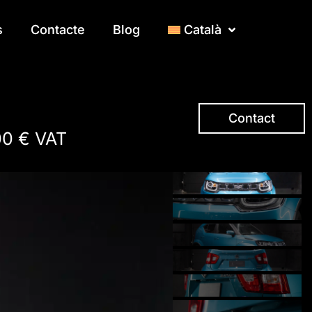
s
s
Contacte
Contacte
Blog
Blog
Català
Català
Contact
00 € VAT