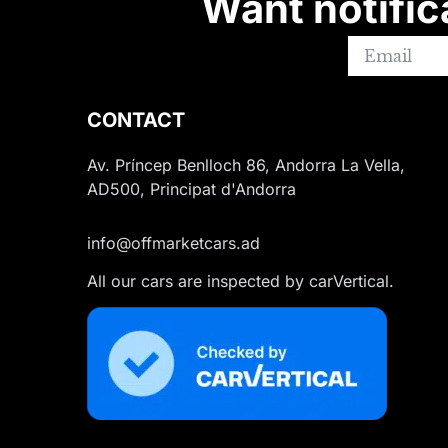
Want notific
CONTACT
Av. Príncep Benlloch 86, Andorra La Vella,
AD500, Principat d'Andorra
info@offmarketcars.ad
All our cars are inspected by carVertical.