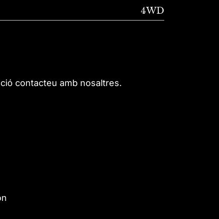
4WD
ació contacteu amb nosaltres.
on