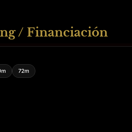
ng / Financiación
0m
72m