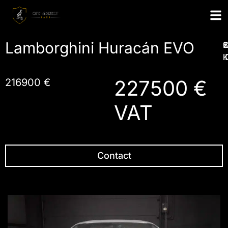
Lamborghini Huracán EVO
1
2
6
I
227500 €
216900 €
VAT
Contact