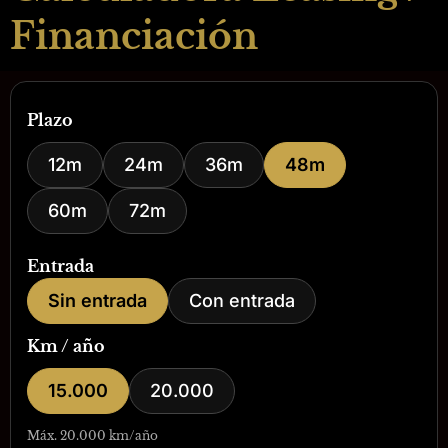
Financiación
Plazo
12m
24m
36m
48m
60m
72m
Entrada
Sin entrada
Con entrada
Km / año
15.000
20.000
Máx. 20.000 km/año