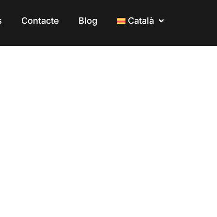
s
s
Contacte
Contacte
Blog
Blog
Català
Català