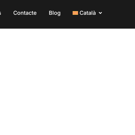
s
s
Contacte
Contacte
Blog
Blog
Català
Català